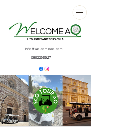
info@welcomeaq.com
0862295927