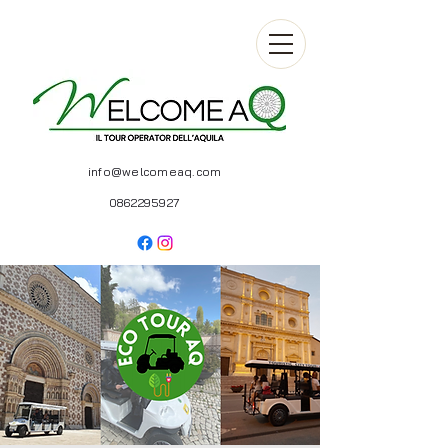
info@welcomeaq.com
0862295927