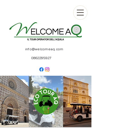
info@welcomeaq.com
0862295927