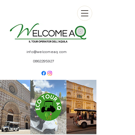
info@welcomeaq.com
0862295927