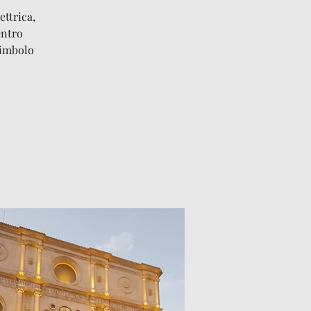
ettrica,
entro
simbolo