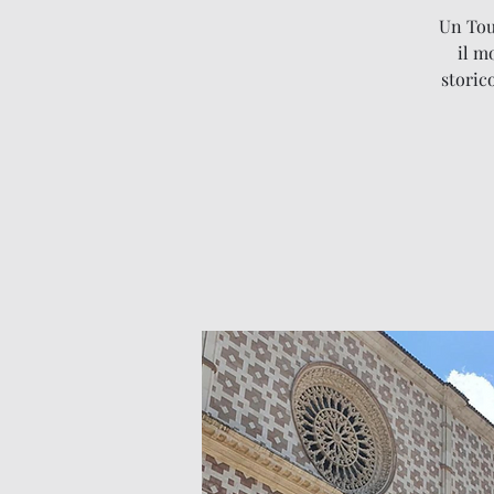
Un Tour
il m
storic