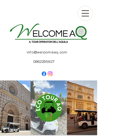
info@welcomeaq.com
0862295927