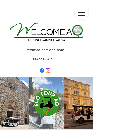
info@welcomeaq.com
0862295927