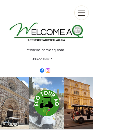
info@welcomeaq.com
0862295927