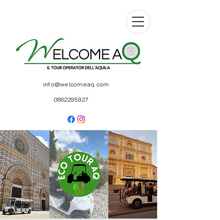
info@welcomeaq.com
0862295927