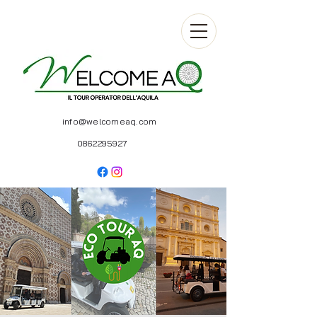
info@welcomeaq.com
0862295927