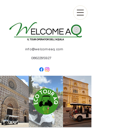
info@welcomeaq.com
0862295927