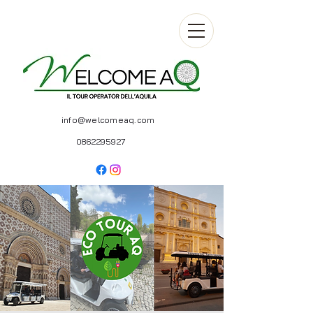
info@welcomeaq.com
0862295927