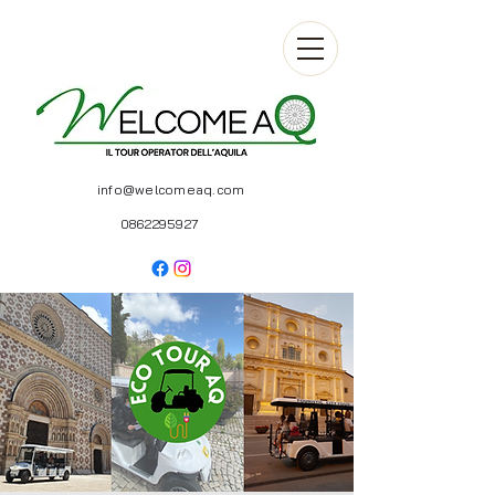
info@welcomeaq.com
0862295927