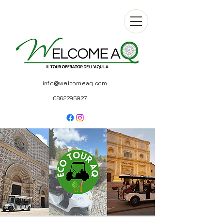
info@welcomeaq.com
0862295927