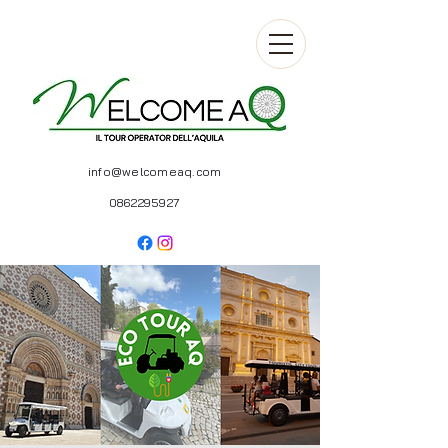
info@welcomeaq.com
0862295927