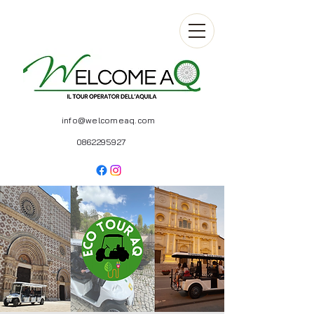
info@welcomeaq.com
0862295927