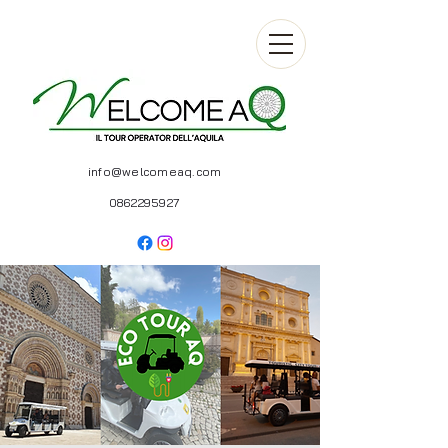
info@welcomeaq.com
0862295927