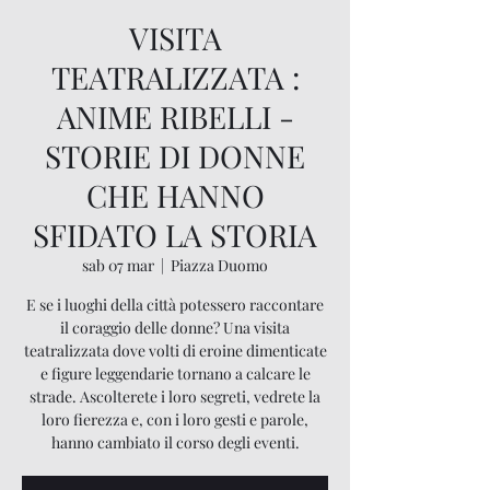
VISITA
TEATRALIZZATA :
ANIME RIBELLI -
STORIE DI DONNE
CHE HANNO
SFIDATO LA STORIA
sab 07 mar
  |  
Piazza Duomo
E se i luoghi della città potessero raccontare
il coraggio delle donne? Una visita
teatralizzata dove volti di eroine dimenticate
e figure leggendarie tornano a calcare le
strade. Ascolterete i loro segreti, vedrete la
loro fierezza e, con i loro gesti e parole,
hanno cambiato il corso degli eventi.