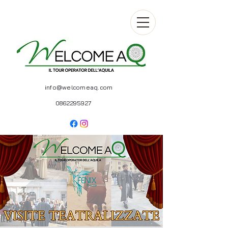
info@welcomeaq.com
0862295927