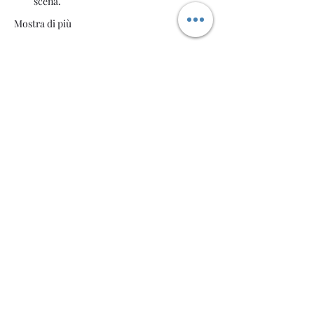
scena.
Mostra di più
Condividi questo evento
Welcome AQ
Modulo di iscrizione
Invia