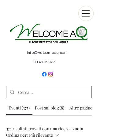
info@welcomeaq.com
0862295927
Eventi (375)
Post sul blog (8)
Altre pagine (7)
375 risultati trovati con una ricerca vuota
Ordina per:
Più rilevante