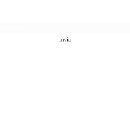
Modulo di iscrizione
Invia
info@welcomeaq.com
0862295927 |
3791508492
"Le Cancelle"
,
Via Simeonibus
snc, 67100
L'Aquila (AQ)