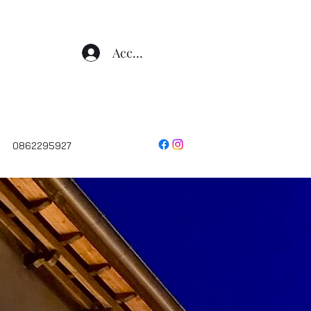
Accedi
0862295927