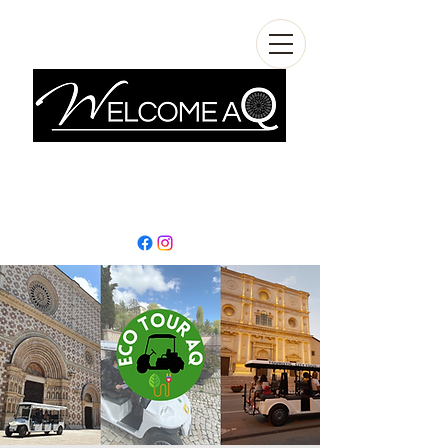
info@welcomeaq.com
+390862295927