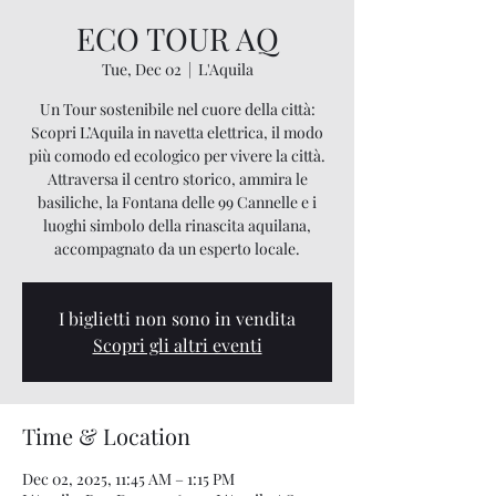
ECO TOUR AQ
Tue, Dec 02
  |  
L'Aquila
Un Tour sostenibile nel cuore della città:
Scopri L’Aquila in navetta elettrica, il modo
più comodo ed ecologico per vivere la città.
Attraversa il centro storico, ammira le
basiliche, la Fontana delle 99 Cannelle e i
luoghi simbolo della rinascita aquilana,
accompagnato da un esperto locale.
I biglietti non sono in vendita
Scopri gli altri eventi
Time & Location
Dec 02, 2025, 11:45 AM – 1:15 PM