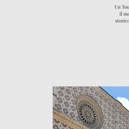
Un Tour
il m
storic