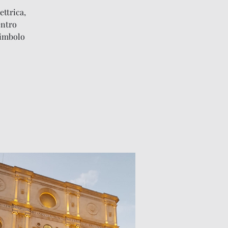
ettrica,
entro
simbolo