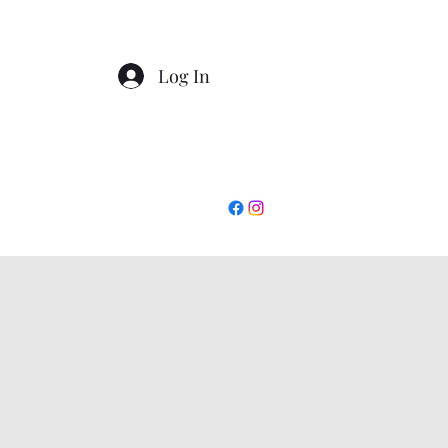
Log In
+390862295927