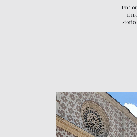
Un Tour
il m
storic