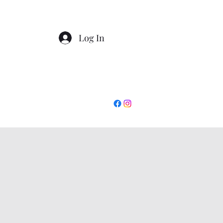
Log In
+390862295927