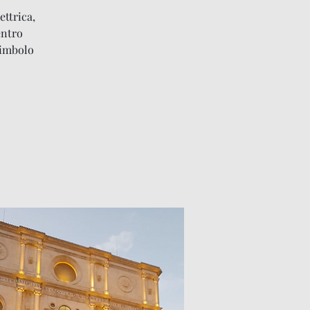
ettrica,
entro
simbolo