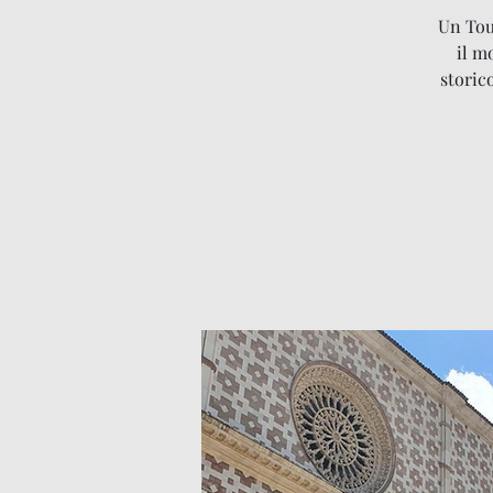
Un Tour
il m
storic