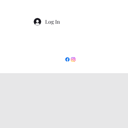
Log In
+390862295927