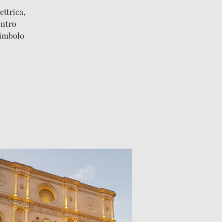
ettrica,
entro
simbolo