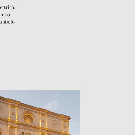
ettrica,
entro
simbolo