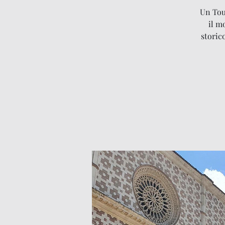
Un Tour
il m
storic