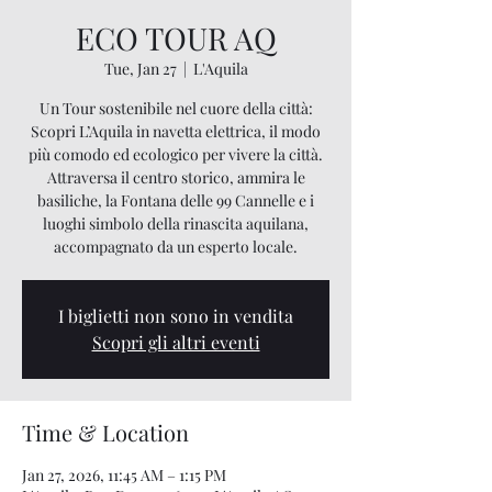
ECO TOUR AQ
Tue, Jan 27
  |  
L'Aquila
Un Tour sostenibile nel cuore della città:
Scopri L’Aquila in navetta elettrica, il modo
più comodo ed ecologico per vivere la città.
Attraversa il centro storico, ammira le
basiliche, la Fontana delle 99 Cannelle e i
luoghi simbolo della rinascita aquilana,
accompagnato da un esperto locale.
I biglietti non sono in vendita
Scopri gli altri eventi
Time & Location
Jan 27, 2026, 11:45 AM – 1:15 PM