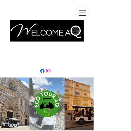
info@welcomeaq.com
+390862295927