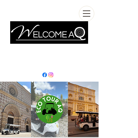
info@welcomeaq.com
+390862295927