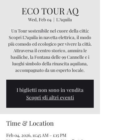
ECO TOUR AQ
Wed, Feb 04
  |  
L'Aquila
Un Tour sostenibile nel cuore della città:
Scopri L’Aquila in navetta elettrica, il modo
più comodo ed ecologico per vivere la città.
Attraversa il centro storico, ammira le
basiliche, la Fontana delle 99 Cannelle e i
luoghi simbolo della rinascita aquilana,
accompagnato da un esperto locale.
I biglietti non sono in vendita
Scopri gli altri eventi
Time & Location
Feb 04, 2026, 11:45 AM – 1:15 PM