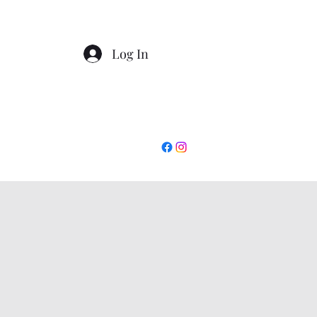
Log In
+390862295927