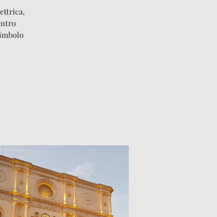
ettrica,
entro
simbolo