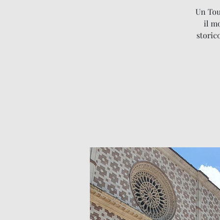
Un Tour
il m
storic