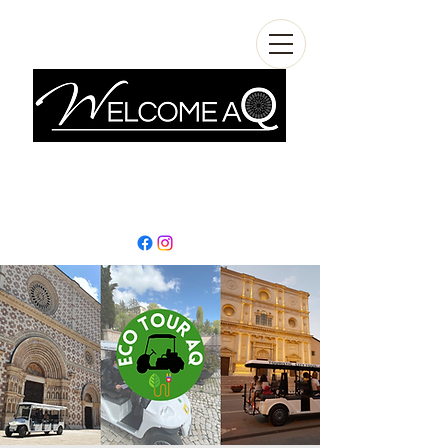
info@welcomeaq.com
+390862295927