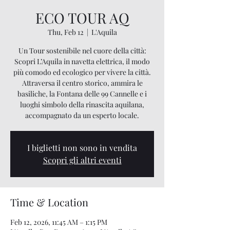
ECO TOUR AQ
Thu, Feb 12
  |  
L'Aquila
Un Tour sostenibile nel cuore della città:
Scopri L’Aquila in navetta elettrica, il modo
più comodo ed ecologico per vivere la città.
Attraversa il centro storico, ammira le
basiliche, la Fontana delle 99 Cannelle e i
luoghi simbolo della rinascita aquilana,
accompagnato da un esperto locale.
I biglietti non sono in vendita
Scopri gli altri eventi
Time & Location
Feb 12, 2026, 11:45 AM – 1:15 PM