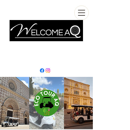
info@welcomeaq.com
+390862295927