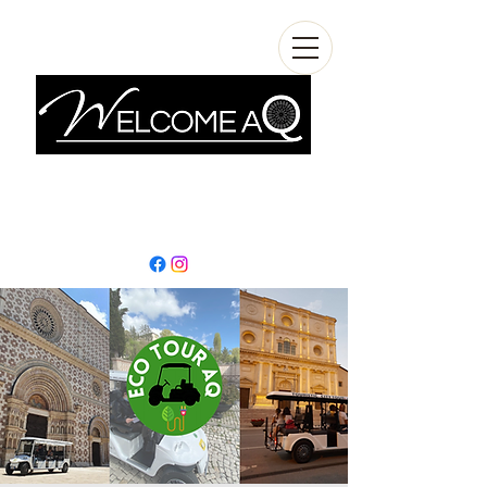
info@welcomeaq.com
+390862295927