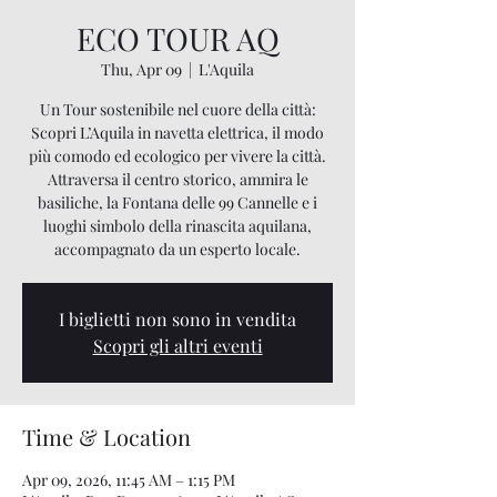
ECO TOUR AQ
Thu, Apr 09
  |  
L'Aquila
Un Tour sostenibile nel cuore della città:
Scopri L’Aquila in navetta elettrica, il modo
più comodo ed ecologico per vivere la città.
Attraversa il centro storico, ammira le
basiliche, la Fontana delle 99 Cannelle e i
luoghi simbolo della rinascita aquilana,
accompagnato da un esperto locale.
I biglietti non sono in vendita
Scopri gli altri eventi
Time & Location
Apr 09, 2026, 11:45 AM – 1:15 PM