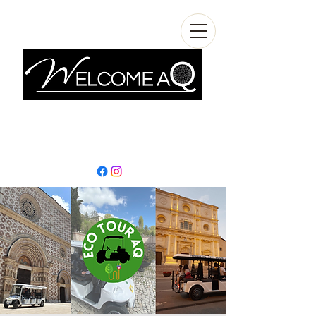
info@welcomeaq.com
+390862295927