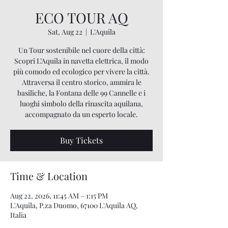
ECO TOUR AQ
Sat, Aug 22
  |  
L'Aquila
Un Tour sostenibile nel cuore della città:
Scopri L’Aquila in navetta elettrica, il modo
più comodo ed ecologico per vivere la città.
Attraversa il centro storico, ammira le
basiliche, la Fontana delle 99 Cannelle e i
luoghi simbolo della rinascita aquilana,
accompagnato da un esperto locale.
Buy Tickets
Time & Location
Aug 22, 2026, 11:45 AM – 1:15 PM
L'Aquila, P.za Duomo, 67100 L'Aquila AQ,
Italia