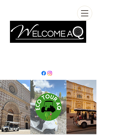
info@welcomeaq.com
+390862295927