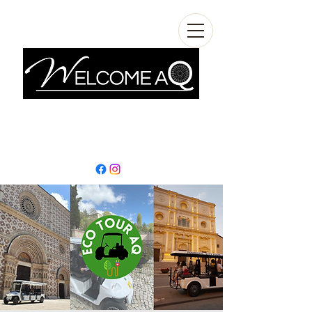
info@welcomeaq.com
+390862295927