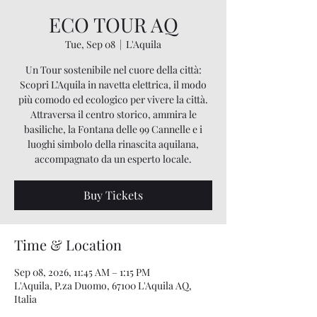
ECO TOUR AQ
Tue, Sep 08
  |  
L'Aquila
Un Tour sostenibile nel cuore della città:
Scopri L’Aquila in navetta elettrica, il modo
più comodo ed ecologico per vivere la città.
Attraversa il centro storico, ammira le
basiliche, la Fontana delle 99 Cannelle e i
luoghi simbolo della rinascita aquilana,
accompagnato da un esperto locale.
Buy Tickets
Time & Location
Sep 08, 2026, 11:45 AM – 1:15 PM
L'Aquila, P.za Duomo, 67100 L'Aquila AQ,
Italia