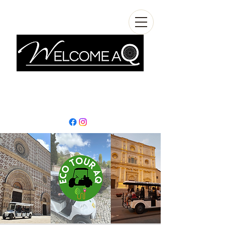
info@welcomeaq.com
+390862295927