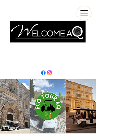
info@welcomeaq.com
+390862295927