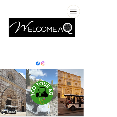
info@welcomeaq.com
+390862295927