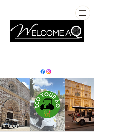
info@welcomeaq.com
+390862295927