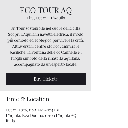
ECO TOUR AQ
Thu, Oct 01
  |  
L'Aquila
Un Tour sostenibile nel cuore della città:
Scopri L’Aquila in navetta elettrica, il modo
più comodo ed ecologico per vivere la città.
Attraversa il centro storico, ammira le
basiliche, la Fontana delle 99 Cannelle e i
luoghi simbolo della rinascita aquilana,
accompagnato da un esperto locale.
Buy Tickets
Time & Location
Oct 01, 2026, 11:45 AM – 1:15 PM
L'Aquila, P.za Duomo, 67100 L'Aquila AQ,
Italia