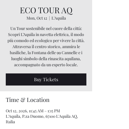
ECO TOUR AQ
Mon, Oct 12
  |  
L'Aquila
Un Tour sostenibile nel cuore della città:
Scopri L’Aquila in navetta elettrica, il modo
più comodo ed ecologico per vivere la città.
Attraversa il centro storico, ammira le
basiliche, la Fontana delle 99 Cannelle e i
luoghi simbolo della rinascita aquilana,
accompagnato da un esperto locale.
Buy Tickets
Time & Location
Oct 12, 2026, 11:45 AM – 1:15 PM
L'Aquila, P.za Duomo, 67100 L'Aquila AQ,
Italia