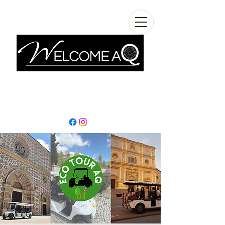
info@welcomeaq.com
+390862295927