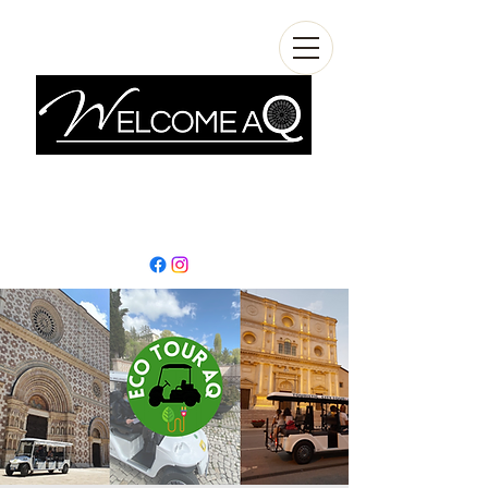
info@welcomeaq.com
+390862295927