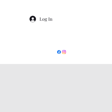
Log In
+390862295927