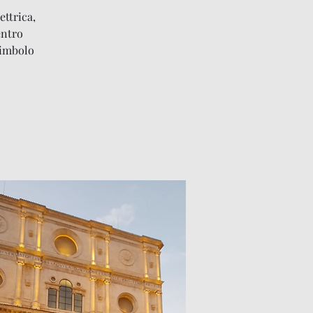
ettrica,
entro
simbolo