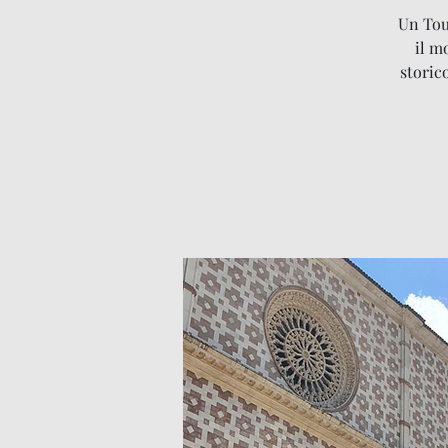
Un Tour
il m
storic