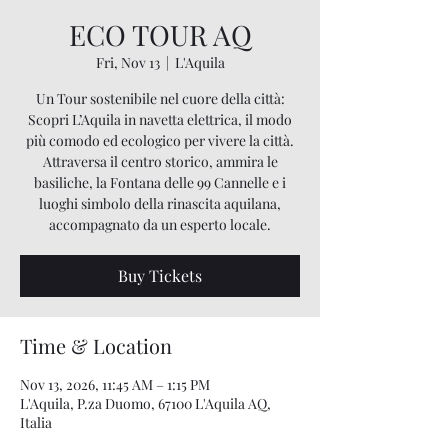
ECO TOUR AQ
Fri, Nov 13
  |  
L'Aquila
Un Tour sostenibile nel cuore della città:
Scopri L’Aquila in navetta elettrica, il modo
più comodo ed ecologico per vivere la città.
Attraversa il centro storico, ammira le
basiliche, la Fontana delle 99 Cannelle e i
luoghi simbolo della rinascita aquilana,
accompagnato da un esperto locale.
Buy Tickets
Time & Location
Nov 13, 2026, 11:45 AM – 1:15 PM
L'Aquila, P.za Duomo, 67100 L'Aquila AQ,
Italia