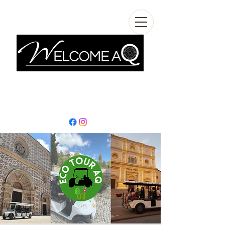
info@welcomeaq.com
+390862295927