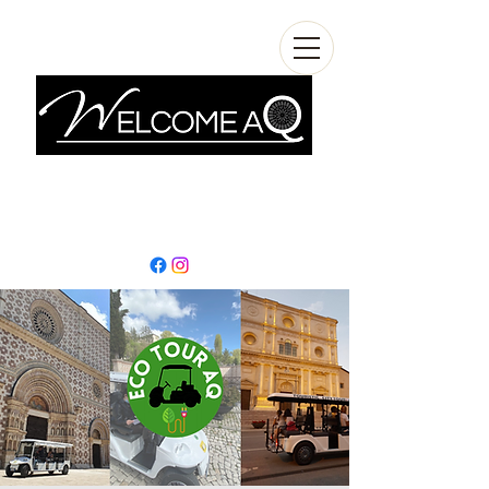
info@welcomeaq.com
+390862295927